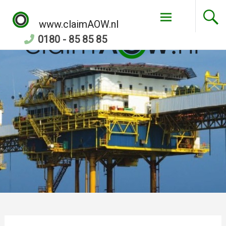
Skip
to
www.claimAOW.nl
content
0180 - 85 85 85