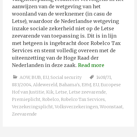
aanwijzen van de wetgeving van het
woonland van de werknemer (in casu de
Letse), waardoor de Nederlandse wetgeving
inzake sociale zekerheid niet op de Letse
zeevarende van toepassing is. Dit is in lijn
met hetgeen is ingebracht door Robelco Tax
Services en stemt volledig overeen met de
uiteenzetting van de Hoge Raad der
Nederlanden in deze zaak.
Read more
AOW
,
BUB
,
EU
,
Social security
1408/71
,
883/2004
,
Aldewereld
,
Bahama's
,
EHvJ
,
EU
,
Europese
Hof van Justitie
,
Kik
,
Letse
,
Letse zeevarende
,
Premieplicht
,
Robelco
,
Robelco Tax Services
,
Verzekeringsplicht
,
Volksverzekeringen
,
Woonstaat
,
Zeevarende