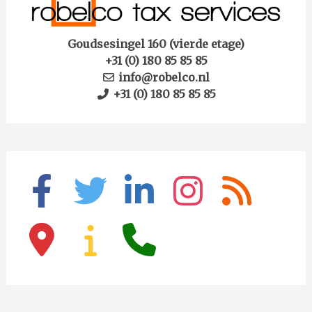
Goudsesingel 160 (vierde etage)
+31 (0) 180 85 85 85
info@robelco.nl
+31 (0) 180 85 85 85
facebook
twitter
linkedin
instagram
rss
map-
info
phone
marker