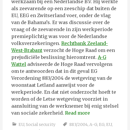
werkzaam bij een Nederlandse B.V. Hij werkte
als zeevarende op een zeeschip dat buiten de
EU, EEG en Zwitserland voer, onder de vlag
van de Bahama’s. Er was discussie over de
vraag of de zeevarende in zijn werkperiode
premieplichtig was voor de Nederlandse
volksverzekeringen.
Rechtbank Zeeland-
West-Brabant
verzocht de Hoge Raad om een
prejudiciële beslissing hieromtrent.
A-G
Wattel
adviseerde de Hoge Raad vervolgens
om te antwoorden dat in dit geval EG
Verordening 883/2004 de wetgeving van de
woonstaat Letland aanwijst voor de
werkperiode. En dat niet onderzocht hoeft te
worden of de Letse wetgeving voorziet in
aansluiting van de werknemer bij enig stelsel
van sociale zekerheid.
Read more
EU
,
Social security
883/2004
,
A-G
,
EG
,
EU
,