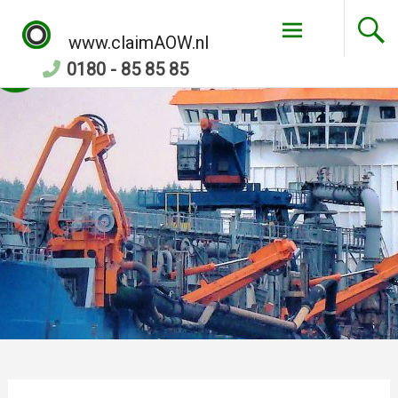
Skip
to
www.claimAOW.nl
content
0180 - 85 85 85